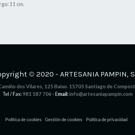
rgo: 11 cm.
opyright © 2020 - ARTESANIA PAMPIN, S.
Camiño dos Vilares, 125 Baixo. 15705 Santiago de Compost
Tel / Fax:
981 587 706
- E
mail:
info@artesaniapampin.com
Política de cookies
Gestión de cookies
Política de privacidad