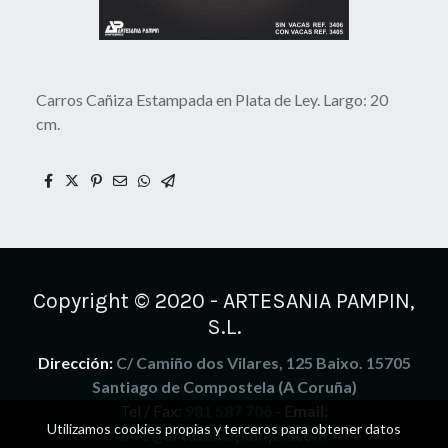
Carros Cañiza Estampada en Plata de Ley. Largo: 20
cm.
Copyright © 2020 - ARTESANIA PAMPIN,
S.L.
Dirección:
C/ Camiño dos Vilares, 125 Baixo. 15705
Santiago de Compostela (A Coruña)
Tel / Fax:
981 587 706
- E
mail:
Utilizamos cookies propias y terceros para obtener datos
info@artesaniapampin.com