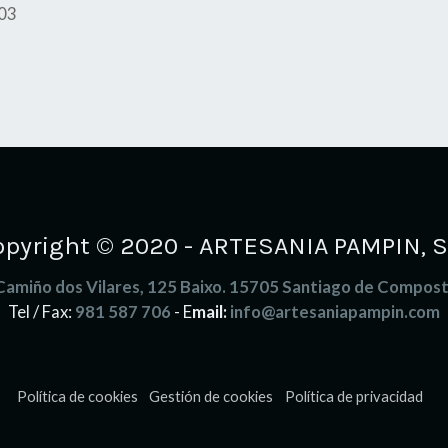
503
opyright © 2020 - ARTESANIA PAMPIN, S.
Camiño dos Vilares, 125 Baixo. 15705 Santiago de Compost
Tel / Fax:
981 587 706
- E
mail:
info@artesaniapampin.com
Política de cookies
Gestión de cookies
Política de privacidad