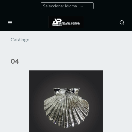
Seleccionar idioma
Catálogo
04