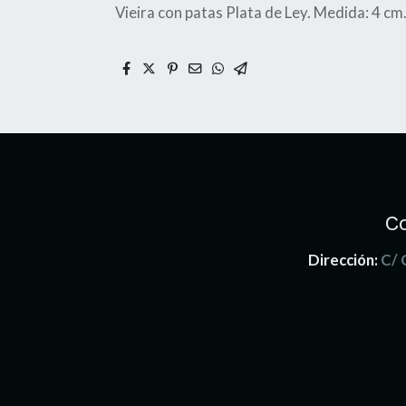
Vieira con patas Plata de Ley. Medida: 4 cm
C
Dirección:
C/ 