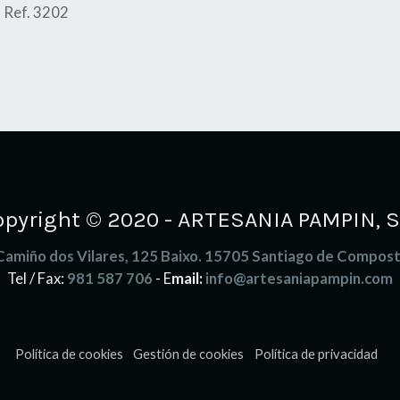
. Ref. 3202
opyright © 2020 - ARTESANIA PAMPIN, S.
Camiño dos Vilares, 125 Baixo. 15705 Santiago de Compost
Tel / Fax:
981 587 706
- E
mail:
info@artesaniapampin.com
Política de cookies
Gestión de cookies
Política de privacidad